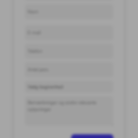
Navn
*
Navn
E-
mailadresse
*
Telefonnummer
*
Antal
pers.
*
Vælg
begivenhed
*
Din
besked
*