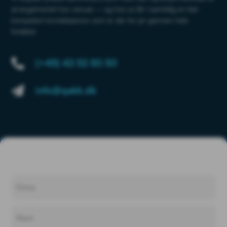
arrangementet hos venues – og hos os får I samtidig en fast
kompetent kontaktperson som er der for jer gennem hele
forløbet.
(+45) 42 52 50 50

info@qakk.dk

Firma
Navn
*