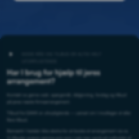
E
GODE RÅD OG TILBUD ER ALTID HELT
UFORPLIGTENDE
Har I brug for hjælp til jeres
arrangement?
Kontakt os gerne vedr. spørgsmål, rådgivning, forslag og tilbud
på jeres næste firmaarrangement.
Tilbud fra QAKK er uforpligtende – uanset om I modtager et eller
flere tilbud.
Bemærk! I betaler ikke ekstra for at booke et arrangement via os.
Vi tilbyder præcis samme pris som I selv kan opnå på indholdet af