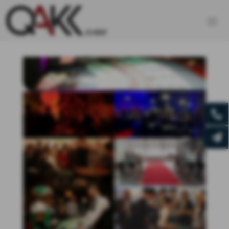
Casino Event

