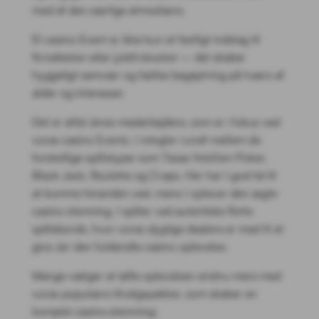
med af den særlige atmosfære.
Et casino Event er ikke kun et festligt indslag til
firmafesten eller julefrokosten – det skaber
hyggeligt samvær og fælles begejstring på tværs af
alder og interesser.
Det er altid Jeres medarbejdere, som er i fokus ved
vores casino Events. I mingler rundt mellem de
forskellige spilletyper som Texas Hold’em Poker,
Black Jack, Roulette og Craps. Her har I god tid til
at komme hinanden ved, mens I oplever den ægte
casino stemning. I spiller ved autentiske flotte
spilleborde, hvor vores dygtige dealere er med til at
give Jer den fuldendte casino oplevelse.
Mange vælger at løfte oplevelsen endnu mere med
vores populære tilvalgspakker, som skaber en
komplet casino‑stemning: