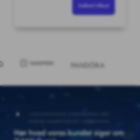
E
LANDSDÆKKENDE EVENTBUREAU MED
STÆRKE KOMPETANCER I KØBENHAVN
Hør hvad vores kunder siger om